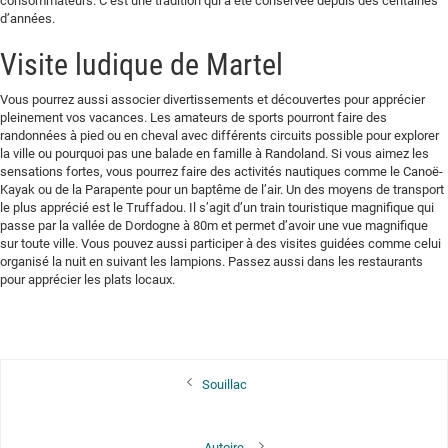
consommateurs. C’est une tradition qui a été conservée depuis des centaines
d’années.
Visite ludique de Martel
Vous pourrez aussi associer divertissements et découvertes pour apprécier
pleinement vos vacances. Les amateurs de sports pourront faire des
randonnées à pied ou en cheval avec différents circuits possible pour explorer
la ville ou pourquoi pas une balade en famille à Randoland. Si vous aimez les
sensations fortes, vous pourrez faire des activités nautiques comme le Canoë-
Kayak ou de la Parapente pour un baptême de l’air. Un des moyens de transport
le plus apprécié est le Truffadou. Il s’agit d’un train touristique magnifique qui
passe par la vallée de Dordogne à 80m et permet d’avoir une vue magnifique
sur toute ville. Vous pouvez aussi participer à des visites guidées comme celui
organisé la nuit en suivant les lampions. Passez aussi dans les restaurants
pour apprécier les plats locaux.
Navigation
Previous
Souillac
de
post:
l’article
Next
Autoire