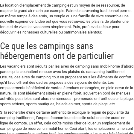
La location d’emplacement de camping est un moyen de se ressourcer, de
respirer le grand air marin par exemple. Faire du caravaning traditionnel permet
en même temps à des amis, un couple ou une famille de vivre ensemble une
nouvelle expérience. L’idée est que vous retrouviez les plaisirs de planter une
tente et de vivre les vacances simplement. Puis, profitez du séjour pour
découvrir les richesses culturelles ou patrimoniales alentour.
Ce que les campings sans
hébergements ont de particulier
Les vacanciers sont séduits par les aires de camping sans mobil-home d’abord
parce qu’ils souhaitent renouer avec les plaisirs du caravaning traditionnel.
Ensuite, ces aires de camping, tout en proposant tous les éléments de confort
qu’il faut, offrent des cadres propices à des séjours de détente. Les
emplacements bénéficient de vastes étendues ombragées, en plein cœur de la
nature. Ils sont idéalement situés en pleine forêt, souvent en bord de mer. Les
activités possibles sont alors nombreuses : promenade en forêt ou sur la plage,
sports aériens, sports nautiques, balade en mer, sports de plage, etc.
Si la recherche d’une certaine authenticité explique le regain de popularité du
camping traditionnel, l’aspect économique de cette solution entre aussi en
ligne de compte. En effet, cela coûte moins cher de louer un emplacement de
camping que de réserver un mobil-home. Ceci étant, les emplacements ne sont
pas tous proposés au même tarif, les emplacements « luxueux » bénéficiant de