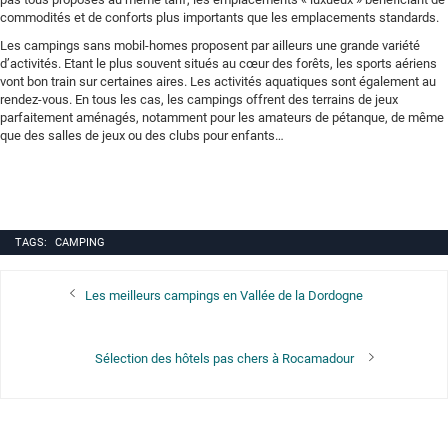
commodités et de conforts plus importants que les emplacements standards.
Les campings sans mobil-homes proposent par ailleurs une grande variété
d’activités. Etant le plus souvent situés au cœur des forêts, les sports aériens
vont bon train sur certaines aires. Les activités aquatiques sont également au
rendez-vous. En tous les cas, les campings offrent des terrains de jeux
parfaitement aménagés, notamment pour les amateurs de pétanque, de même
que des salles de jeux ou des clubs pour enfants…
TAGS:
CAMPING
Navigation
Previous
Les meilleurs campings en Vallée de la Dordogne
de
post:
l’article
Next
Sélection des hôtels pas chers à Rocamadour
post: